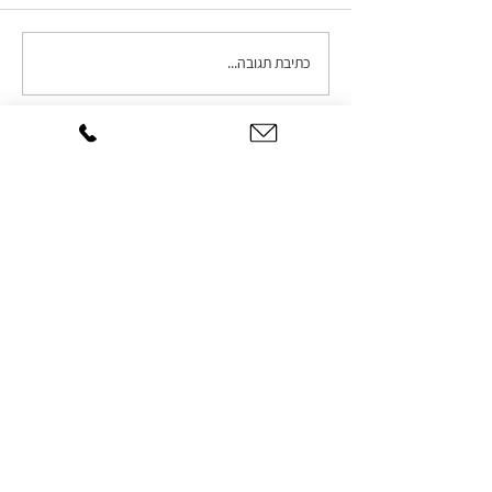
כתיבת תגובה...
מלנומה עורית: מה שחשוב
לדעת
צרו עמנו קשר
טלפון ראשי לקביעת תור
052-5248880
במקרים דחופים